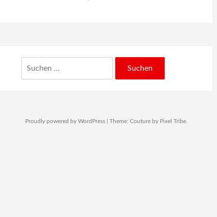
Theater Glux
Menschen
Leitung
Natascha Kalmbach
Suchen
Franziska Lutz
nach:
Gäste
Katja Mengeringhausen
Nora Franzmeier
Proudly powered by WordPress
|
Theme: Couture by
Pixel Tribe
.
Jens Brülls
Laura Fehr
Anette Wolf
Joscha Gingold
Theaterpädagogik
Kontakt