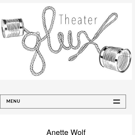
Skip
to
content
MENU
Aktuelles/Spieltermine
Stücke
Anette Wolf